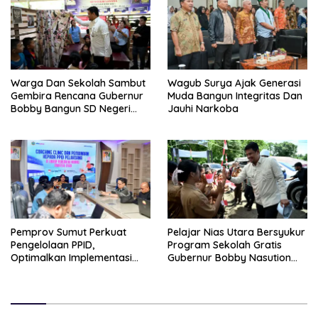
Warga Dan Sekolah Sambut
Wagub Surya Ajak Generasi
Gembira Rencana Gubernur
Muda Bangun Integritas Dan
Bobby Bangun SD Negeri
Jauhi Narkoba
Lasara Di Nias Utara
Pemprov Sumut Perkuat
Pelajar Nias Utara Bersyukur
Pengelolaan PPID,
Program Sekolah Gratis
Optimalkan Implementasi
Gubernur Bobby Nasution
Permendagri Nomor 2/2026
Ringankan Beban Orang Tua