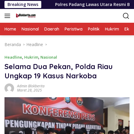
Langsung
ri
Breaking News
Polres Padang Lawas Utara Resmi Berdiri, Kapolda
ke
konten
Home
Nasional
Daerah
Peristiwa
Politik
Hukrim
Eko
Beranda
Headline
Headline
,
Hukrim
,
Nasional
Selama Dua Pekan, Polda Riau
Ungkap 19 Kasus Narkoba
Admin Blokberita
Maret 28, 2025