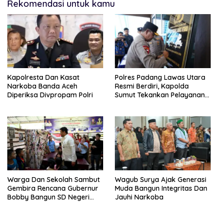
Rekomendasi untuk kamu
Kapolresta Dan Kasat
Polres Padang Lawas Utara
Narkoba Banda Aceh
Resmi Berdiri, Kapolda
Diperiksa Divpropam Polri
Sumut Tekankan Pelayanan
Humanis Dan Penambahan
Personil
Warga Dan Sekolah Sambut
Wagub Surya Ajak Generasi
Gembira Rencana Gubernur
Muda Bangun Integritas Dan
Bobby Bangun SD Negeri
Jauhi Narkoba
Lasara Di Nias Utara