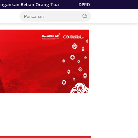
a
DPRD Sumut Apresiasi Langkah Bobby Nasution Berka