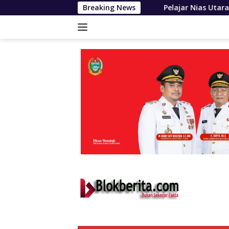
Langsung
Pelajar Nias Utara Bersyukur Program Seko
Breaking News
ke
konten