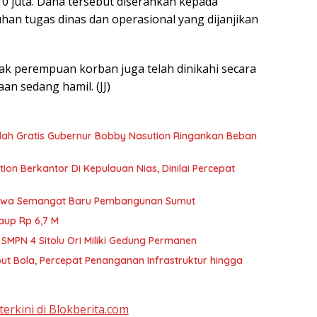
0 juta. Dana tersebut diserahkan kepada
an tugas dinas dan operasional yang dijanjikan
nak perempuan korban juga telah dinikahi secara
aan sedang hamil. (JJ)
olah Gratis Gubernur Bobby Nasution Ringankan Beban
on Berkantor Di Kepulauan Nias, Dinilai Percepat
Bawa Semangat Baru Pembangunan Sumut
aup Rp 6,7 M
MPN 4 Sitolu Ori Miliki Gedung Permanen
 Bola, Percepat Penanganan Infrastruktur hingga
terkini di Blokberita.com