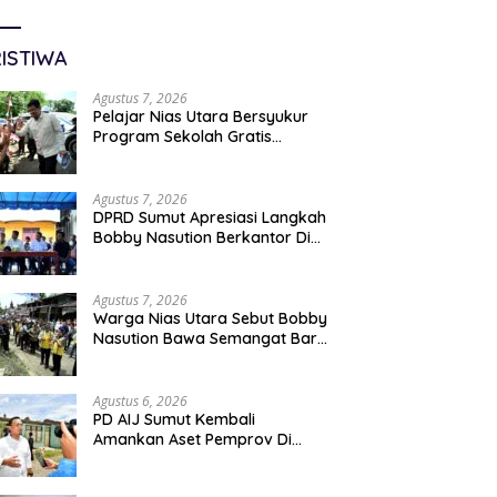
ISTIWA
Agustus 7, 2026
Pelajar Nias Utara Bersyukur
Program Sekolah Gratis
Gubernur Bobby Nasution
Ringankan Beban Orang Tua
Agustus 7, 2026
DPRD Sumut Apresiasi Langkah
Bobby Nasution Berkantor Di
Kepulauan Nias, Dinilai
Percepat Pembangunan
Agustus 7, 2026
Warga Nias Utara Sebut Bobby
Nasution Bawa Semangat Baru
Pembangunan Sumut
Agustus 6, 2026
PD AIJ Sumut Kembali
Amankan Aset Pemprov Di
Binjai, Lima Rumah Dinas Eks
Bioskop Ria Dibongkar