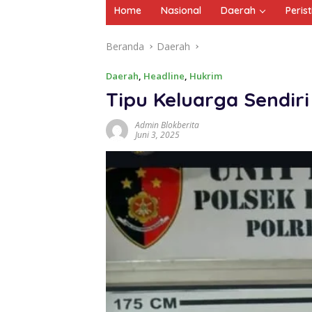
Home
Nasional
Daerah
Peris
Beranda
Daerah
Daerah
,
Headline
,
Hukrim
Tipu Keluarga Sendiri
Admin Blokberita
Juni 3, 2025