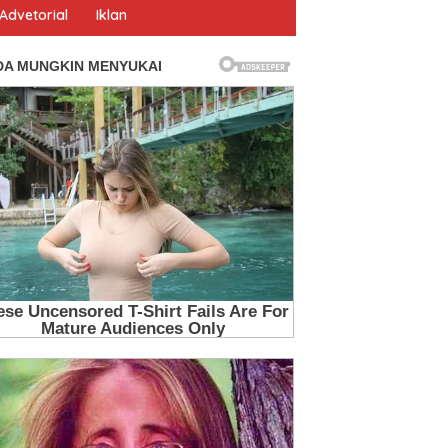
Advetorial
Iklan