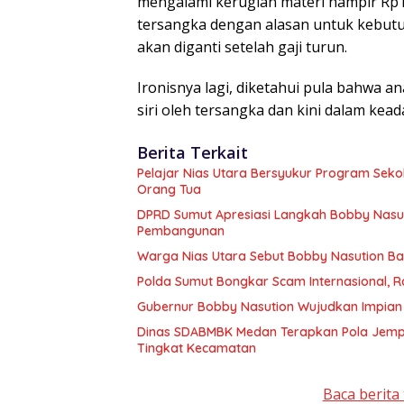
mengalami kerugian materi hampir Rp1
tersangka dengan alasan untuk kebutuh
akan diganti setelah gaji turun.
Ironisnya lagi, diketahui pula bahwa a
siri oleh tersangka dan kini dalam kead
Berita Terkait
Pelajar Nias Utara Bersyukur Program Sek
Orang Tua
DPRD Sumut Apresiasi Langkah Bobby Nasuti
Pembangunan
Warga Nias Utara Sebut Bobby Nasution 
Polda Sumut Bongkar Scam Internasional, R
Gubernur Bobby Nasution Wujudkan Impian S
Dinas SDABMBK Medan Terapkan Pola Jemput
Tingkat Kecamatan
Baca berita 