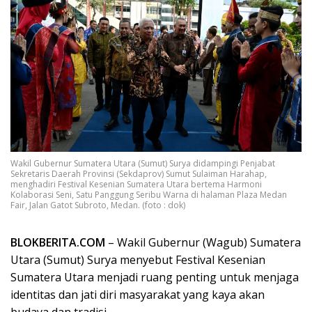
Wakil Gubernur Sumatera Utara (Sumut) Surya didampingi Penjabat
Sekretaris Daerah Provinsi (Sekdaprov) Sumut Sulaiman Harahap,
menghadiri Festival Kesenian Sumatera Utara bertema Harmoni
Kolaborasi Seni, Satu Panggung Seribu Warna di halaman Plaza Medan
Fair, Jalan Gatot Subroto, Medan. (foto : dok)
BLOKBERITA.COM
– Wakil Gubernur (Wagub) Sumatera
Utara (Sumut) Surya menyebut Festival Kesenian
Sumatera Utara menjadi ruang penting untuk menjaga
identitas dan jati diri masyarakat yang kaya akan