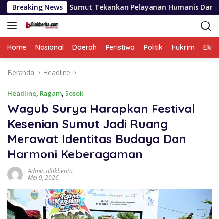
Langsung
apolda Sumut Tekankan Pelayanan Humanis Dan Penambahan Per
Breaking News
ke
konten
Home
Nasional
Daerah
Peristiwa
Politik
Hukrim
Eko
Beranda
Headline
Headline
,
Ragam
,
Sosok
Wagub Surya Harapkan Festival
Kesenian Sumut Jadi Ruang
Merawat Identitas Budaya Dan
Harmoni Keberagaman
Admin Blokberita
Mei 9, 2026