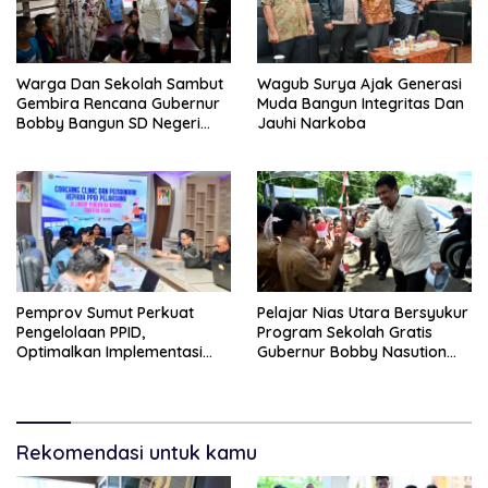
Warga Dan Sekolah Sambut
Wagub Surya Ajak Generasi
Gembira Rencana Gubernur
Muda Bangun Integritas Dan
Bobby Bangun SD Negeri
Jauhi Narkoba
Lasara Di Nias Utara
Pemprov Sumut Perkuat
Pelajar Nias Utara Bersyukur
Pengelolaan PPID,
Program Sekolah Gratis
Optimalkan Implementasi
Gubernur Bobby Nasution
Permendagri Nomor 2/2026
Ringankan Beban Orang Tua
Rekomendasi untuk kamu