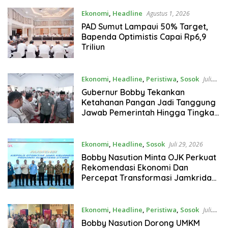
Ekonomi
,
Headline
Agustus 1, 2026
PAD Sumut Lampaui 50% Target,
Bapenda Optimistis Capai Rp6,9
Triliun
Ekonomi
,
Headline
,
Peristiwa
,
Sosok
Juli
29, 2026
Gubernur Bobby Tekankan
Ketahanan Pangan Jadi Tanggung
Jawab Pemerintah Hingga Tingkat
Desa
Ekonomi
,
Headline
,
Sosok
Juli 29, 2026
Bobby Nasution Minta OJK Perkuat
Rekomendasi Ekonomi Dan
Percepat Transformasi Jamkrida
Sumut
Ekonomi
,
Headline
,
Peristiwa
,
Sosok
Juli
26, 2026
Bobby Nasution Dorong UMKM