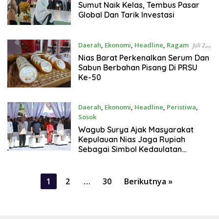
Sumut Naik Kelas, Tembus Pasar
Global Dan Tarik Investasi
Daerah
,
Ekonomi
,
Headline
,
Ragam
Juli 24,
2026
Nias Barat Perkenalkan Serum Dan
Sabun Berbahan Pisang Di PRSU
Ke-50
Daerah
,
Ekonomi
,
Headline
,
Peristiwa
,
Sosok
Juli 24, 2026
Wagub Surya Ajak Masyarakat
Kepulauan Nias Jaga Rupiah
Sebagai Simbol Kedaulatan
Bangsa
Paginasi
1
2
…
30
Berikutnya »
pos