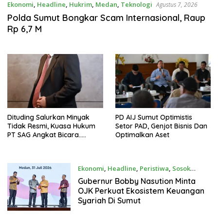
Ekonomi
,
Headline
,
Hukrim
,
Medan
,
Teknologi
Agustus 7, 2026
Polda Sumut Bongkar Scam Internasional, Raup
Rp 6,7 M
Dituding Salurkan Minyak
PD AIJ Sumut Optimistis
Tidak Resmi, Kuasa Hukum
Setor PAD, Genjot Bisnis Dan
PT SAG Angkat Bicara…..
Optimalkan Aset
Ekonomi
,
Headline
,
Peristiwa
,
Sosok
Agustus 1, 2026
Gubernur Bobby Nasution Minta
OJK Perkuat Ekosistem Keuangan
Syariah Di Sumut