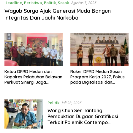
Headline
,
Peristiwa
,
Politik
,
Sosok
Agustus 7, 2026
Wagub Surya Ajak Generasi Muda Bangun
Integritas Dan Jauhi Narkoba
Ketua DPRD Medan dan
Raker DPRD Medan Susun
Kapolres Pelabuhan Belawan
Program Kerja 2027, Fokus
Perkuat Sinergi Jaga
pada Digitalisasi dan
Keamanan dan Dorong
Penguatan Tiga Fungsi
Kebangkitan Ekonomi
Dewan
Belawan
Politik
Juli 28, 2026
Wong Chun Sen Tantang
Pembuktian Dugaan Gratifikasi
Terkait Polemik Contempo
Regency