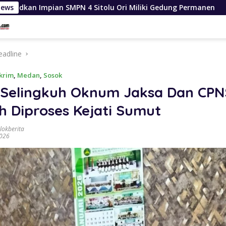
Sitolu Ori Miliki Gedung Permanen
News
Dinas SDABMBK Med
eadline
krim
,
Medan
,
Sosok
 Selingkuh Oknum Jaksa Dan CPN
h Diproses Kejati Sumut
lokberita
2026