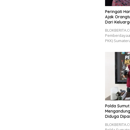
Peringati Ha
Ajak Orangt
Dari Keluarg
BLOKBERITA.CO
Pemberdayaan
PKK) Sumater
Polda Sumut
Mengandung 
Diduga Dipa
BLOKBERITA.C
Polda Sumate