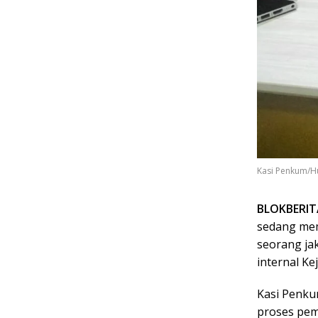
Kasi Penkum/Hum
BLOKBERI
sedang mem
seorang ja
internal Ke
Kasi Penku
proses pem