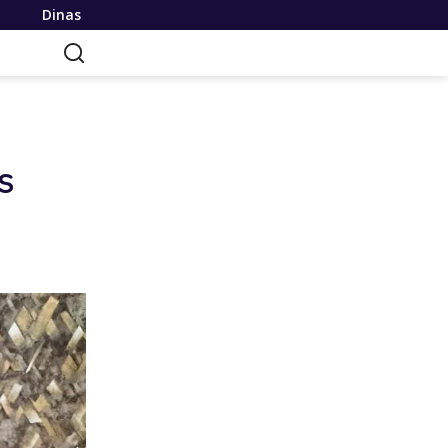
an Terapkan Pola Jemput Bola, Percepat Penanganan Infrast
S