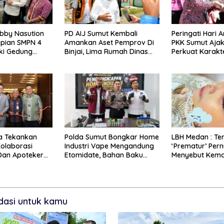
bby Nasution
PD AIJ Sumut Kembali
Peringati Hari 
pian SMPN 4
Amankan Aset Pemprov Di
PKK Sumut Aja
liki Gedung
Binjai, Lima Rumah Dinas
Perkuat Karakt
Eks Bioskop Ria Dibongkar
Sejak Dari Kel
a Tekankan
Polda Sumut Bongkar Home
LBH Medan : Ter
Kolaborasi
Industri Vape Mengandung
‘Prematur’ Per
Dan Apoteker
Etomidate, Bahan Baku
Menyebut Kema
angan
Diduga Dipasok Dari
Bunuh Diri
lobal
Kamboja
asi untuk kamu