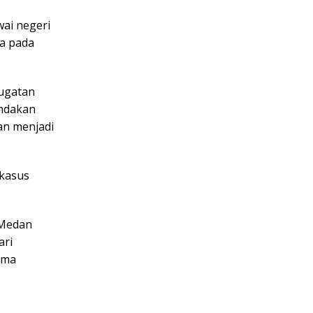
ai negeri
ya pada
gugatan
indakan
dan menjadi
kasus
 Medan
ari
ama