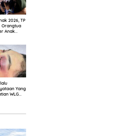
Anak 2026, TP
k Orangtua
er Anak
uarga
lalu
nyataan Yang
tian WLG