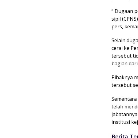
” Dugaan p
sipil (CPNS
pers, kemar
Selain dug
cerai ke Pe
tersebut ti
bagian dar
Pihaknya m
tersebut se
Sementara 
telah mend
jabatannya
institusi ke
Berita Te