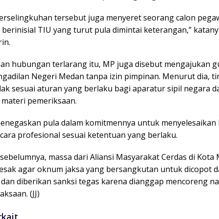
erselingkuhan tersebut juga menyeret seorang calon pegaw
) berinisial TIU yang turut pula dimintai keterangan,” katan
in.
aan hubungan terlarang itu, MP juga disebut mengajukan 
ngadilan Negeri Medan tanpa izin pimpinan. Menurut dia, t
dak sesuai aturan yang berlaku bagi aparatur sipil negara 
i materi pemeriksaan.
enegaskan pula dalam komitmennya untuk menyelesaikan 
cara profesional sesuai ketentuan yang berlaku.
sebelumnya, massa dari Aliansi Masyarakat Cerdas di Kota
esak agar oknum jaksa yang bersangkutan untuk dicopot d
 dan diberikan sanksi tegas karena dianggap mencoreng n
jaksaan. (JJ)
rkait