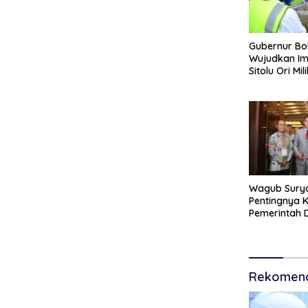
Gubernur Bo
Wujudkan Im
Sitolu Ori Mi
Permanen
Wagub Sury
Pentingnya 
Pemerintah 
Hadapi Tant
Kesehatan G
Rekomend