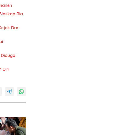
rmanen
Bioskop Ria
Sejak Dari
 Diduga
 Diri