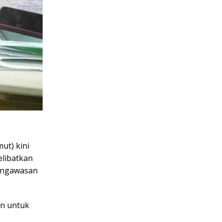
ut) kini
libatkan
pengawasan
an untuk