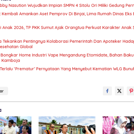
bby Nasution Wujudkan Impian SMPN 4 Sitolu Ori Miliki Gedung Pe
t Kembali Amankan Aset Pemprov Di Binjai, Lima Rumah Dinas Eks 
ri Anak 2026, TP PKK Sumut Ajak Orangtua Perkuat Karakter Anak 
n Pentingnya Kolaborasi Pemerintah Dan Apoteker Hadapi
esehatan Global
 Bongkar Home Industri Vape Mengandung Etomidate, Bahan Baku
i Kamboja
Terlalu ‘Prematur’ Pernyataan Yang Menyebut Kematian WLG Bunuh
ar
a