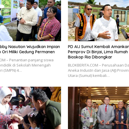
bby Nasution Wujudkan Impian
PD AIJ Sumut Kembali Amankan
u Ori Miliki Gedung Permanen
Pemprov Di Binjai, Lima Rumah
Bioskop Ria Dibongkar
OM – Penantian panjang siswa
endidik di Sekolah Menengah
BLOKBERITA.COM – Perusahaan Da
ri (SMPN) 4…
Aneka Industri dan Jasa (AIJ) Provi
Utara (Sumut) kembali…