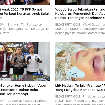
ri Anak 2026, TP PKK Sumut
Wagub Surya Tekankan Pentin
ua Perkuat Karakter Anak Sejak
Kolaborasi Pemerintah Dan Apoteker
a
Hadapi Tantangan Kesehatan G
M – Staf Ahli I Tim Penggerak
BLOKBERITA.COM – Wakil Gubernu
 dan Kesejahteraan Keluarga (TP
Sumatera Utara (Sumut) Surya m
a Utara…
pentingnya kolaborasi antara pe
 Bongkar Home Industri Vape
LBH Medan : Terlalu ‘Prematur’
Etomidate, Bahan Baku
Yang Menyebut Kematian WLG B
sok Dari Kamboja
BLOKBERITA.COM – Pihak Lembaga
OM – Direktorat Reserse Narkoba
Hukum (LBH) Medan turut menyam
ra Utara mengungkap praktik
dan keprihatinan mendalam sekal