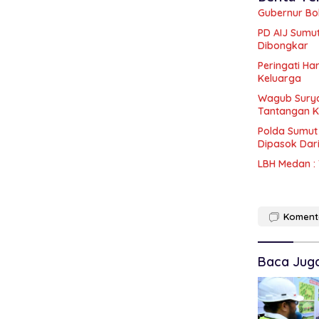
Gubernur Bo
PD AIJ Sumu
Dibongkar
Peringati Ha
Keluarga
Wagub Surya Tekanka
Tantangan K
Polda Sumut
Dipasok Dar
LBH Medan : 
Koment
Baca Jug