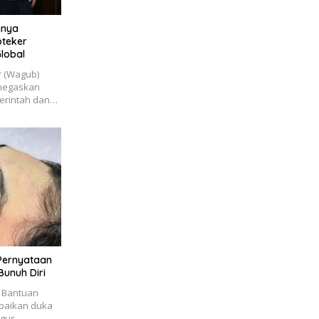
gnya
lobal
r (Wagub)
enegaskan
merintah dan…
 Pernyataan
unuh Diri
 Bantuan
paikan duka
igus…