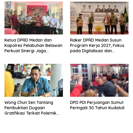
Ketua DPRD Medan dan
Raker DPRD Medan Susun
Kapolres Pelabuhan Belawan
Program Kerja 2027, Fokus
Perkuat Sinergi Jaga
pada Digitalisasi dan
Keamanan dan Dorong
Penguatan Tiga Fungsi
Kebangkitan Ekonomi
Dewan
Belawan
Wong Chun Sen Tantang
DPD PDI Perjuangan Sumut
Pembuktian Dugaan
Peringati 30 Tahun Kudatuli
Gratifikasi Terkait Polemik
Contempo Regency