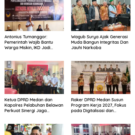
Antonius Tumanggor:
Wagub Surya Ajak Generasi
Pemerintah Wajib Bantu
Muda Bangun Integritas Dan
Warga Miskin, IKD Jadi
Jauhi Narkoba
Bagian Penting Pendataan
Ketua DPRD Medan dan
Raker DPRD Medan Susun
Kapolres Pelabuhan Belawan
Program Kerja 2027, Fokus
Perkuat Sinergi Jaga
pada Digitalisasi dan
Keamanan dan Dorong
Penguatan Tiga Fungsi
Kebangkitan Ekonomi
Dewan
Belawan