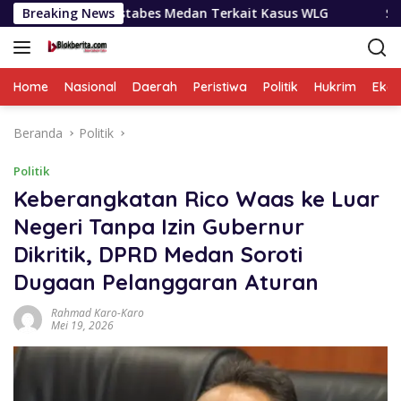
Langsung
stabes Medan Terkait Kasus WLG
Breaking News
Selama Sepekan BNNP 
ke
konten
Home
Nasional
Daerah
Peristiwa
Politik
Hukrim
Eko
Beranda
Politik
Politik
Keberangkatan Rico Waas ke Luar
Negeri Tanpa Izin Gubernur
Dikritik, DPRD Medan Soroti
Dugaan Pelanggaran Aturan
Rahmad Karo-Karo
Mei 19, 2026