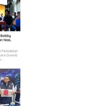
h Bobby
n Nias,
 Perwakilan
ara (Sumut)
ur…