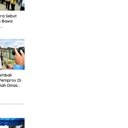
ra Sebut
n Bawa
u
Sumut
embali
Pemprov Di
mah Dinas
a Dibongkar