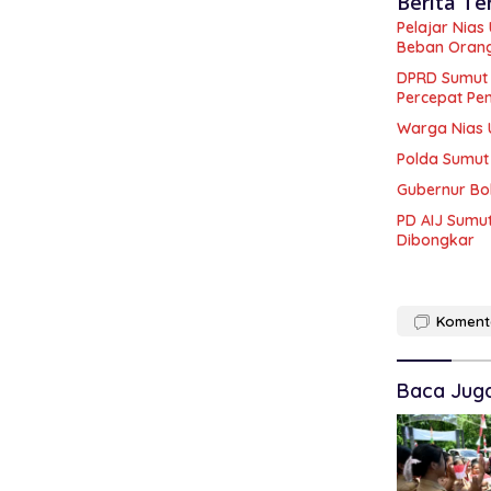
Berita Te
Pelajar Nia
Beban Oran
DPRD Sumut A
Percepat P
Warga Nias 
Polda Sumut 
Gubernur Bo
PD AIJ Sumu
Dibongkar
Koment
Baca Jug