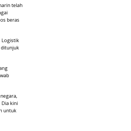
arin telah
agai
sos beras
Logistik
 ditunjuk
yang
awab
 negara,
Dia kini
an untuk