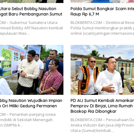
Utara Sebut Bobby Nasution
Polda Sumut Bongkar Scam Inte
gat Baru Pembangunan Sumut
Raup Rp 6,7 M
OM – Gubernur Sumatera Utara
BLOKBERITA.COM – Direktorat Rese
mmad Bobby Afif Nasution kembali
Polda Sumut membongkar praktik
 Kepulauan Nias…
online (scam) jaringan internasion
bby Nasution Wujudkan Impian
PD AIJ Sumut Kembali Amankan
u Ori Miliki Gedung Permanen
Pemprov Di Binjai, Lima Rumah
Bioskop Ria Dibongkar
OM – Penantian panjang siswa
endidik di Sekolah Menengah
BLOKBERITA.COM – Perusahaan Da
ri (SMPN) 4…
Aneka Industri dan Jasa (AIJ) Provi
Utara (Sumut) kembali…