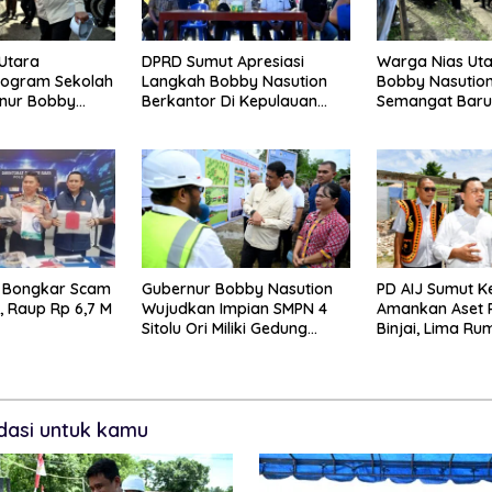
 Utara
DPRD Sumut Apresiasi
Warga Nias Uta
rogram Sekolah
Langkah Bobby Nasution
Bobby Nasutio
rnur Bobby
Berkantor Di Kepulauan
Semangat Bar
ngankan Beban
Nias, Dinilai Percepat
Pembangunan 
Pembangunan
 Bongkar Scam
Gubernur Bobby Nasution
PD AIJ Sumut K
l, Raup Rp 6,7 M
Wujudkan Impian SMPN 4
Amankan Aset 
Sitolu Ori Miliki Gedung
Binjai, Lima Ru
Permanen
Eks Bioskop Ri
asi untuk kamu