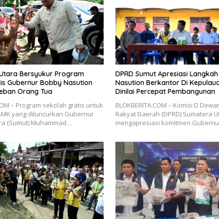
 Utara Bersyukur Program
DPRD Sumut Apresiasi Langka
tis Gubernur Bobby Nasution
Nasution Berkantor Di Kepulaua
eban Orang Tua
Dinilai Percepat Pembangunan
M – Program sekolah gratis untuk
BLOKBERITA.COM – Komisi D Dewan
SMK yang diluncurkan Gubernur
Rakyat Daerah (DPRD) Sumatera Ut
ara (Sumut) Muhammad…
mengapresiasi komitmen Gubern