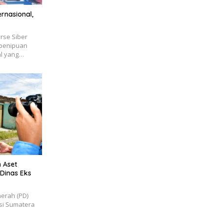
rnasional,
rse Siber
 penipuan
al yang…
 Aset
 Dinas Eks
erah (PD)
nsi Sumatera