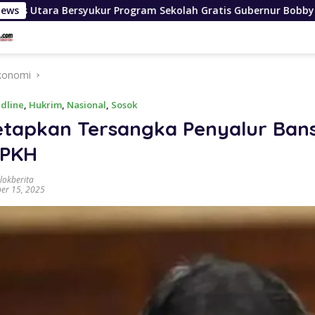
ur Program Sekolah Gratis Gubernur Bobby Nasution Ringankan
News
konomi
dline
,
Hukrim
,
Nasional
,
Sosok
etapkan Tersangka Penyalur Ban
 PKH
lokberita
er 15, 2025