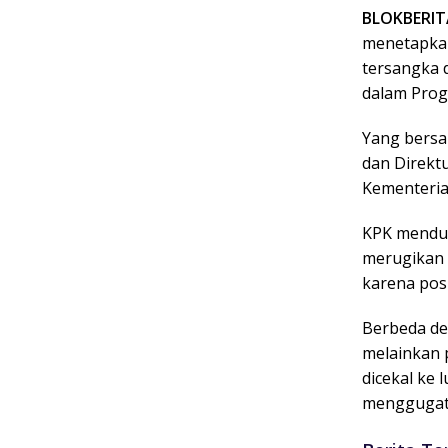
BLOKBERI
menetapkan
tersangka 
dalam Prog
Yang bersa
dan Direkt
Kementeria
KPK mendug
merugikan 
karena pos
Berbeda de
melainkan 
dicekal ke
menggugat 