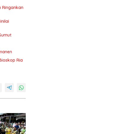
n Ringankan
nilai
Sumut
rmanen
Bioskop Ria