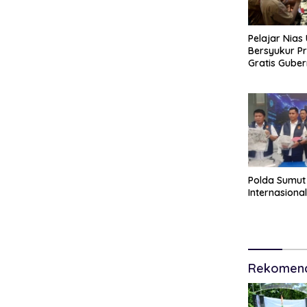
Pelajar Nias
Bersyukur P
Gratis Gube
Nasution Ri
Orang Tua
Polda Sumut
Internasiona
Rekomend