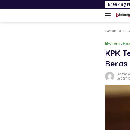
Langsung
Pelajar Nias Utara Bersyuk
Breaking 
ke
konten
Beranda
E
Ekonomi
,
Hea
KPK T
Beras
Admin B
Septemb