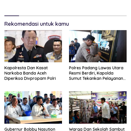
Permendagri Nomor 2/2026
Rekomendasi untuk kamu
Kapolresta Dan Kasat
Polres Padang Lawas Utara
Narkoba Banda Aceh
Resmi Berdiri, Kapolda
Diperiksa Divpropam Polri
Sumut Tekankan Pelayanan
Humanis Dan Penambahan
Personil
Gubernur Bobby Nasution
Warga Dan Sekolah Sambut