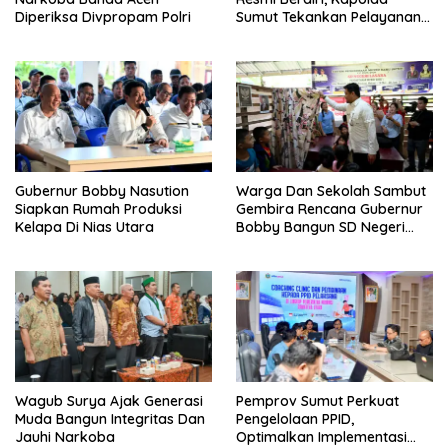
Diperiksa Divpropam Polri
Sumut Tekankan Pelayanan
Humanis Dan Penambahan
Personil
Gubernur Bobby Nasution
Warga Dan Sekolah Sambut
Siapkan Rumah Produksi
Gembira Rencana Gubernur
Kelapa Di Nias Utara
Bobby Bangun SD Negeri
Lasara Di Nias Utara
Wagub Surya Ajak Generasi
Pemprov Sumut Perkuat
Muda Bangun Integritas Dan
Pengelolaan PPID,
Jauhi Narkoba
Optimalkan Implementasi