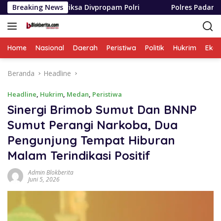
Langsung
periksa Divpropam Polri
Breaking News
Polres Padang Lawas Utara R
ke
konten
Home
Nasional
Daerah
Peristiwa
Politik
Hukrim
Eko
Beranda
Headline
Headline
,
Hukrim
,
Medan
,
Peristiwa
Sinergi Brimob Sumut Dan BNNP
Sumut Perangi Narkoba, Dua
Pengunjung Tempat Hiburan
Malam Terindikasi Positif
Admin Blokberita
Juni 5, 2026