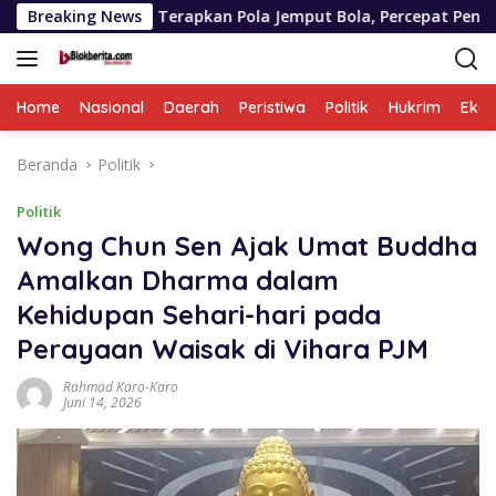
Langsung
pkan Pola Jemput Bola, Percepat Penanganan Infrastruktur 
Breaking News
ke
konten
Home
Nasional
Daerah
Peristiwa
Politik
Hukrim
Eko
Beranda
Politik
Politik
Wong Chun Sen Ajak Umat Buddha
Amalkan Dharma dalam
Kehidupan Sehari-hari pada
Perayaan Waisak di Vihara PJM
Rahmad Karo-Karo
Juni 14, 2026