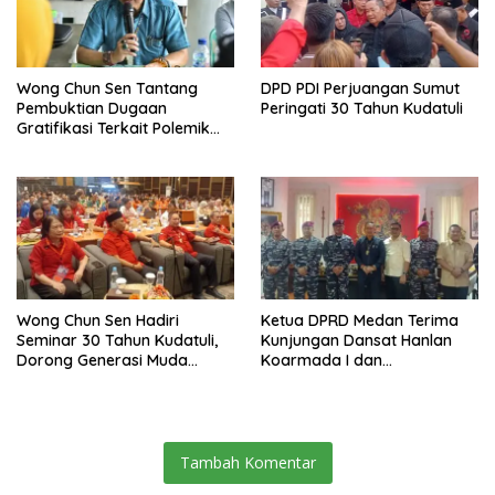
Wong Chun Sen Tantang
DPD PDI Perjuangan Sumut
Pembuktian Dugaan
Peringati 30 Tahun Kudatuli
Gratifikasi Terkait Polemik
Contempo Regency
Wong Chun Sen Hadiri
Ketua DPRD Medan Terima
Seminar 30 Tahun Kudatuli,
Kunjungan Dansat Hanlan
Dorong Generasi Muda
Koarmada I dan
Menjaga Demokrasi
Danyonmarhanlan I Belawan,
Perkuat Sinergi Jaga
Kondusivitas Kota
Tambah Komentar