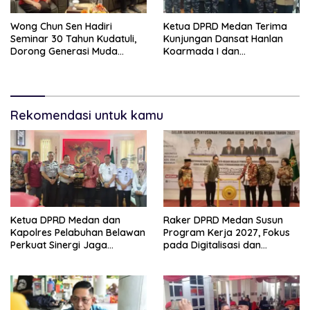
Wong Chun Sen Hadiri
Ketua DPRD Medan Terima
Seminar 30 Tahun Kudatuli,
Kunjungan Dansat Hanlan
Dorong Generasi Muda
Koarmada I dan
Menjaga Demokrasi
Danyonmarhanlan I Belawan,
Perkuat Sinergi Jaga
Kondusivitas Kota
Rekomendasi untuk kamu
Ketua DPRD Medan dan
Raker DPRD Medan Susun
Kapolres Pelabuhan Belawan
Program Kerja 2027, Fokus
Perkuat Sinergi Jaga
pada Digitalisasi dan
Keamanan dan Dorong
Penguatan Tiga Fungsi
Kebangkitan Ekonomi
Dewan
Belawan