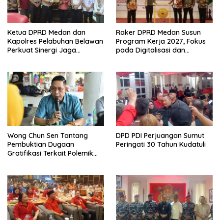
Ketua DPRD Medan dan
Raker DPRD Medan Susun
Kapolres Pelabuhan Belawan
Program Kerja 2027, Fokus
Perkuat Sinergi Jaga
pada Digitalisasi dan
Keamanan dan Dorong
Penguatan Tiga Fungsi
Kebangkitan Ekonomi
Dewan
Belawan
Wong Chun Sen Tantang
DPD PDI Perjuangan Sumut
Pembuktian Dugaan
Peringati 30 Tahun Kudatuli
Gratifikasi Terkait Polemik
Contempo Regency