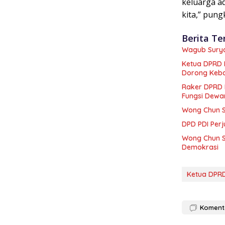
keluarga a
kita,” pung
Berita Te
Wagub Surya
Ketua DPRD 
Dorong Keba
Raker DPRD 
Fungsi Dewa
Wong Chun S
DPD PDI Perj
Wong Chun S
Demokrasi
Ketua DPR
Koment