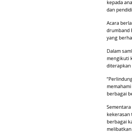
kepada ana
dan pendid
Acara berl
drumband B
yang berha
Dalam samb
mengikuti k
diterapkan
“Perlindun
memahami p
berbagai b
Sementara 
kekerasan 
berbagai k
melibatkan