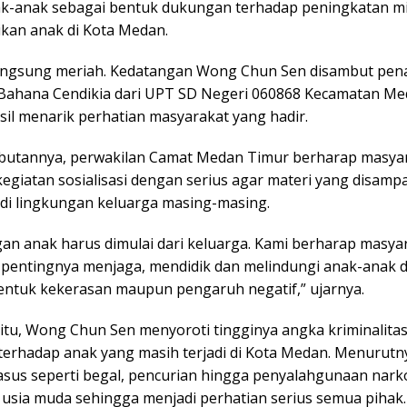
k-anak sebagai bentuk dukungan terhadap peningkatan mi
ikan anak di Kota Medan.
angsung meriah. Kedatangan Wong Chun Sen disambut pen
ahana Cendikia dari UPT SD Negeri 060868 Kecamatan Me
sil menarik perhatian masyarakat yang hadir.
utannya, perwakilan Camat Medan Timur berharap masyar
egiatan sosialisasi dengan serius agar materi yang disamp
 di lingkungan keluarga masing-masing.
gan anak harus dimulai dari keluarga. Kami berharap masya
entingnya menjaga, mendidik dan melindungi anak-anak d
entuk kekerasan maupun pengaruh negatif,” ujarnya.
itu, Wong Chun Sen menyoroti tingginya angka kriminalita
terhadap anak yang masih terjadi di Kota Medan. Menurutn
asus seperti begal, pencurian hingga penyalahgunaan nar
 usia muda sehingga menjadi perhatian serius semua pihak.