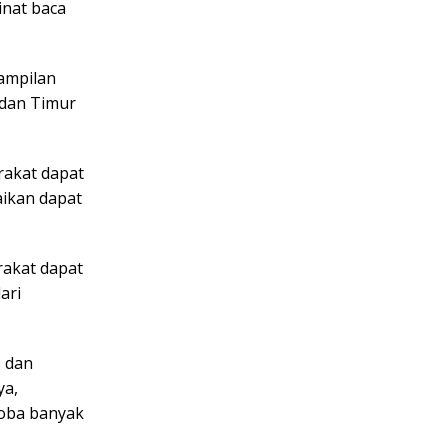
nat baca
ampilan
dan Timur
akat dapat
aikan dapat
rakat dapat
ari
s dan
ya,
koba banyak