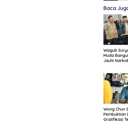
Baca Jug
Wagub Surya
Muda Bangun
Jauhi Narko
Wong Chun S
Pembuktian
Gratifikasi T
Contempo R