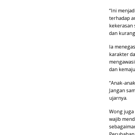
“Ini menjad
terhadap a
kekerasan 
dan kurang
Ia menegas
karakter d
mengawasi 
dan kemajua
“Anak-anak
Jangan sam
ujarnya.
Wong juga
wajib mend
sebagaiman
Perubahan