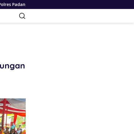
as Utara Resmi Berdiri, Kapolda Sumut Tekankan Pelayanan H
dungan