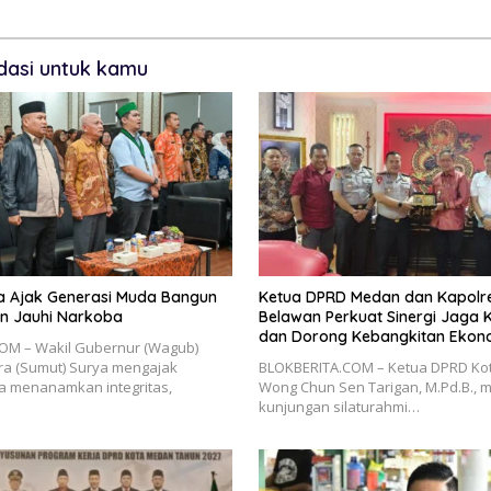
asi untuk kamu
 Ajak Generasi Muda Bangun
Ketua DPRD Medan dan Kapolr
an Jauhi Narkoba
Belawan Perkuat Sinergi Jaga
dan Dorong Kebangkitan Ekon
OM – Wakil Gubernur (Wagub)
ra (Sumut) Surya mengajak
BLOKBERITA.COM – Ketua DPRD Kot
a menanamkan integritas,
Wong Chun Sen Tarigan, M.Pd.B., 
kunjungan silaturahmi…