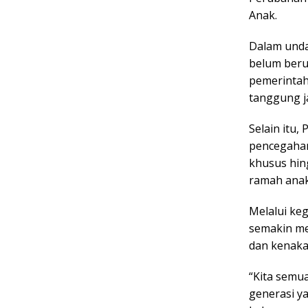
Anak.
Dalam unda
belum beru
pemerintah
tanggung j
Selain itu
pencegahan
khusus hin
ramah anak
Melalui ke
semakin me
dan kenaka
“Kita semu
generasi ya