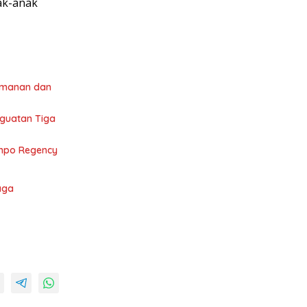
ak-anak
amanan dan
nguatan Tiga
empo Regency
aga