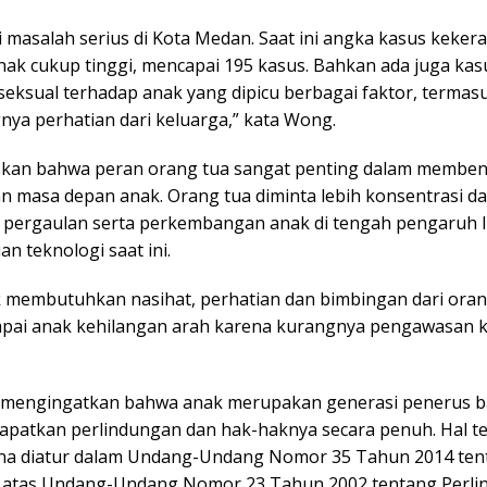
i masalah serius di Kota Medan. Saat ini angka kasus keker
nak cukup tinggi, mencapai 195 kasus. Bahkan ada juga kas
seksual terhadap anak yang dipicu berbagai faktor, terma
nya perhatian dari keluarga,” kata Wong.
kan bahwa peran orang tua sangat penting dalam membe
an masa depan anak. Orang tua diminta lebih konsentrasi d
pergaulan serta perkembangan anak di tengah pengaruh 
n teknologi saat ini.
 membutuhkan nasihat, perhatian dan bimbingan dari oran
pai anak kehilangan arah karena kurangnya pengawasan k
 mengingatkan bahwa anak merupakan generasi penerus b
apatkan perlindungan dan hak-haknya secara penuh. Hal t
a diatur dalam Undang-Undang Nomor 35 Tahun 2014 ten
 atas Undang-Undang Nomor 23 Tahun 2002 tentang Perli