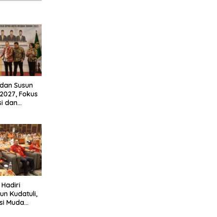
dan Susun
2027, Fokus
si dan
 Fungsi
Hadiri
un Kudatuli,
si Muda
rasi