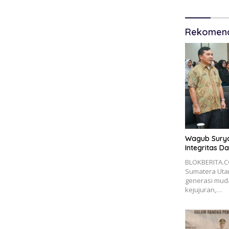
Rekomend
Wagub Surya
Integritas D
BLOKBERITA.C
Sumatera Uta
generasi mud
kejujuran,…