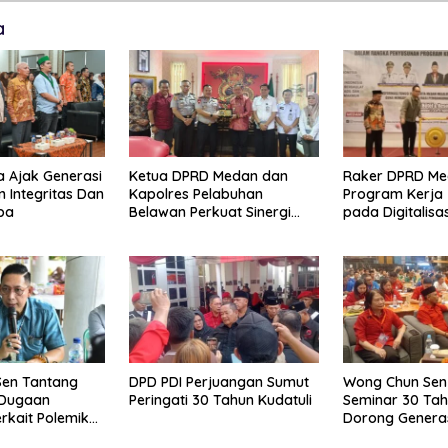
a
 Ajak Generasi
Ketua DPRD Medan dan
Raker DPRD Me
 Integritas Dan
Kapolres Pelabuhan
Program Kerja 
ba
Belawan Perkuat Sinergi
pada Digitalisa
Jaga Keamanan dan
Penguatan Tiga
Dorong Kebangkitan
Dewan
Ekonomi Belawan
en Tantang
DPD PDI Perjuangan Sumut
Wong Chun Sen 
 Dugaan
Peringati 30 Tahun Kudatuli
Seminar 30 Tah
erkait Polemik
Dorong Genera
egency
Menjaga Demok