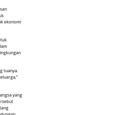
asan
us
suk ekonomi
ntuk
alam
lingkungan
g tuanya.
eluarga,”
angsa yang
ersebut
tang
ndungan