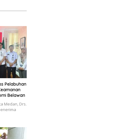
es Pelabuhan
 Keamanan
omi Belawan
a Medan, Drs.
menerima