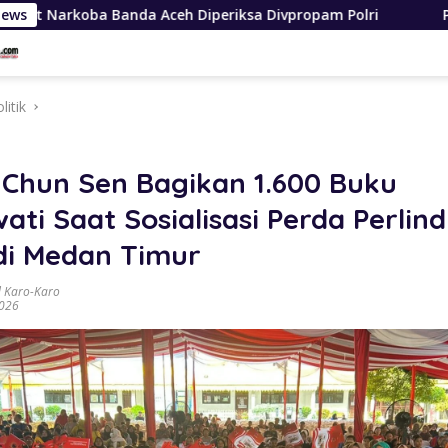
da Aceh Diperiksa Divpropam Polri
News
Polres Padang Law
litik
Chun Sen Bagikan 1.600 Buku
ti Saat Sosialisasi Perda Perlin
di Medan Timur
 Karo-Karo
2026