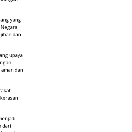
rang yang
 Negara,
jiban dan
tang upaya
ungan
g aman dan
rakat
ekerasan
menjadi
 dari